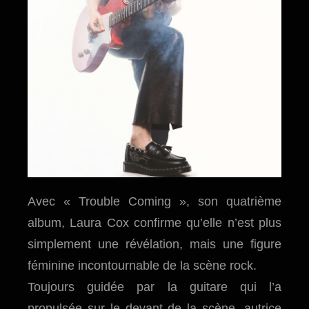
Avec « Trouble Coming », son quatrième
album, Laura Cox confirme qu’elle n’est plus
simplement une révélation, mais une figure
féminine incontournable de la scène rock.
Toujours guidée par la guitare qui l’a
propulsée sur le devant de la scène, autrice