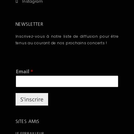
Instagram
NEWSLETTER
Inscrivez-vous à notre liste de diffusion pour être
tenus au courant de nos prochains concerts !
E
Email
*
m
a
i
l
S'inscrire
SITES AMIS
LE FERRAILLEUR