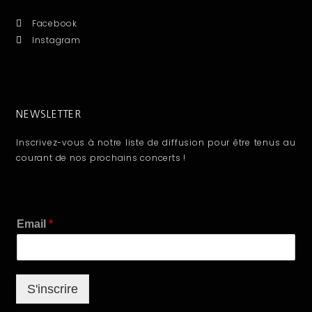
Facebook
Instagram
NEWSLETTER
Inscrivez-vous à notre liste de diffusion pour être tenus au
courant de nos prochains concerts !
E
Email
*
m
a
i
l
S'inscrire