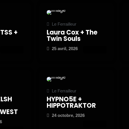
Le Ferrailleur
 TSS +
Laura Cox + The
Twin Souls
25 avril, 2026
ATTEND
ATTEND
Le Ferrailleur
LSH
HYPNO5E +
HIPPOTRAKTOR
 WEST
24 octobre, 2026
6
ATTEND