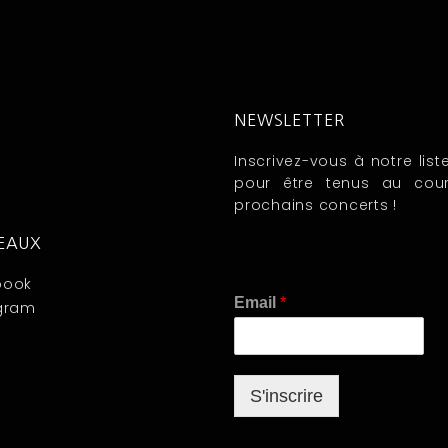
NEWSLETTER
Inscrivez-vous à notre list
pour être tenus au cou
prochains concerts !
SEAUX
book
E
Email
*
gram
m
a
i
l
S'inscrire