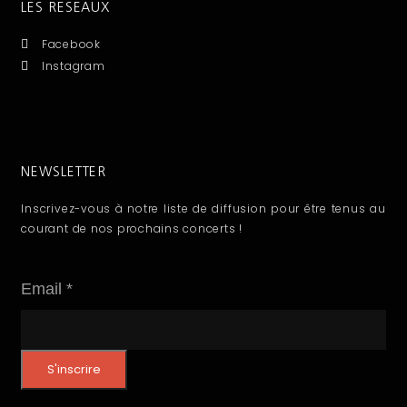
LES RESEAUX
Facebook
Instagram
NEWSLETTER
Inscrivez-vous à notre liste de diffusion pour être tenus au
courant de nos prochains concerts !
E
Email
*
m
a
S'inscrire
i
l