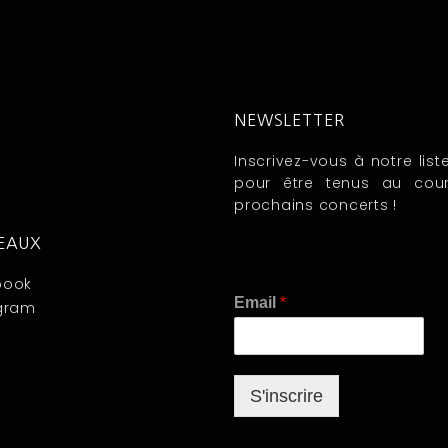
NEWSLETTER
Inscrivez-vous à notre list
pour être tenus au cou
prochains concerts !
SEAUX
book
E
Email
*
gram
m
a
i
l
S'inscrire