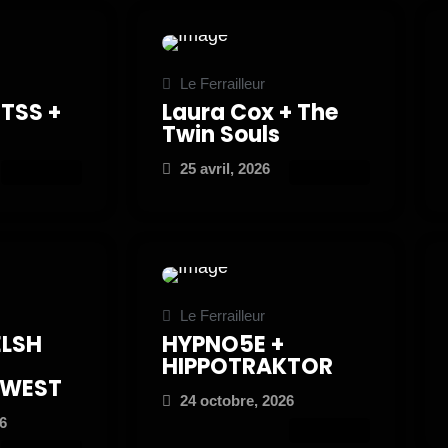
Le Ferrailleur
 TSS +
Laura Cox + The
Twin Souls
25 avril, 2026
ATTEND
ATTEND
Le Ferrailleur
LSH
HYPNO5E +
HIPPOTRAKTOR
 WEST
24 octobre, 2026
6
ATTEND