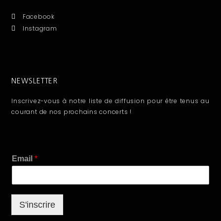
Facebook
Instagram
NEWSLETTER
Inscrivez-vous à notre liste de diffusion pour être tenus au
courant de nos prochains concerts !
E
Email
*
m
a
i
l
S'inscrire