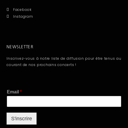
Facebook
Instagram
NEWSLETTER
Inscrivez-vous à notre liste de diffusion pour être tenus au
courant de nos prochains concerts !
E
Email
*
m
a
i
l
S'inscrire