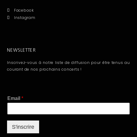
Facebook
Instagram
NEWSLETTER
Inscrivez-vous à notre liste de diffusion pour être tenus au
courant de nos prochains concerts !
E
Email
*
m
a
i
l
S'inscrire