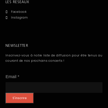
LES RESEAUX
Facebook
Instagram
NEWSLETTER
Inscrivez-vous à notre liste de diffusion pour être tenus au
courant de nos prochains concerts !
E
Email
*
m
a
S'inscrire
i
l