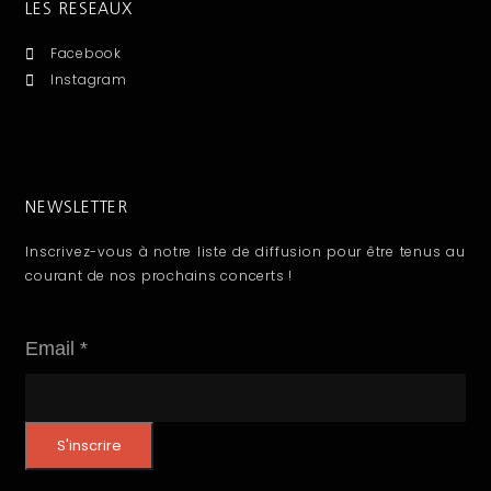
LES RESEAUX
Facebook
Instagram
NEWSLETTER
Inscrivez-vous à notre liste de diffusion pour être tenus au
courant de nos prochains concerts !
E
Email
*
m
a
S'inscrire
i
l