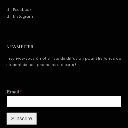
Facebook
Instagram
NEWSLETTER
Inscrivez-vous à notre liste de diffusion pour être tenus au
courant de nos prochains concerts !
E
Email
*
m
a
i
l
S'inscrire