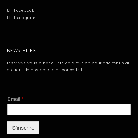
Facebook
Instagram
NEWSLETTER
Inscrivez-vous à notre liste de diffusion pour être tenus au
courant de nos prochains concerts !
E
Email
*
m
a
i
l
S'inscrire