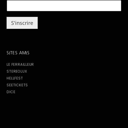
a
i
l
S'inscrire
SITES AMIS
LE FERRAILLEUR
STEREOLUX
HELLFEST
SEETICKETS
DICE
Tous droits réservés © N-Syndicate Productions 2021